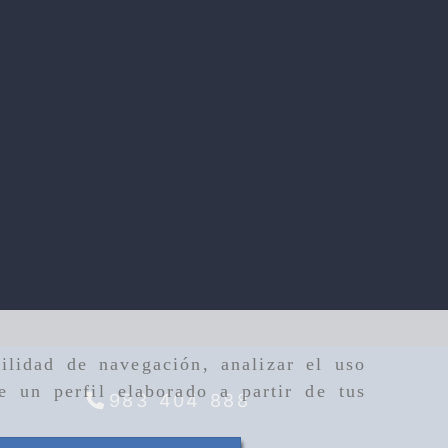
ilidad de navegación, analizar el uso
e un perfil elaborado a partir de tus
983 404 888