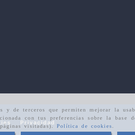
as y de terceros que permiten mejorar la usab
cionada con tus preferencias sobre la base d
ies
Privacidad
páginas visitadas).
Política de cookies
.