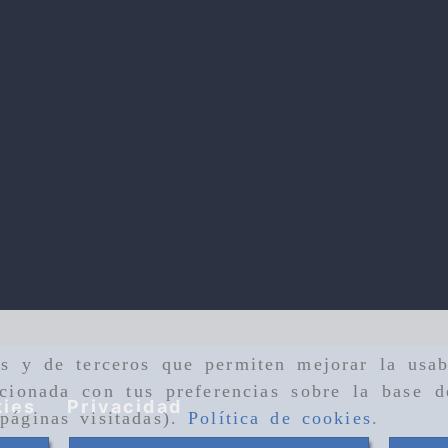
as y de terceros que permiten mejorar la usab
cionada con tus preferencias sobre la base d
ies
Privacidad
páginas visitadas).
Política de cookies
.