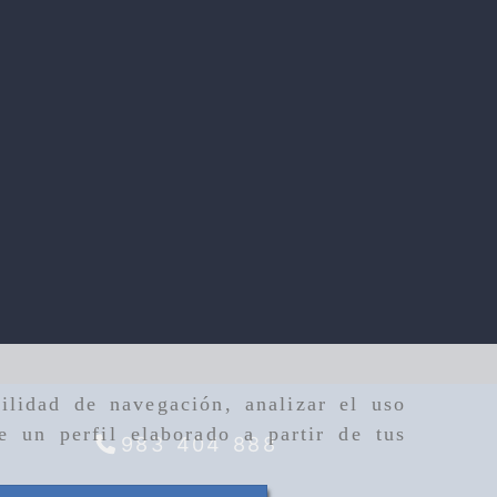
ilidad de navegación, analizar el uso
e un perfil elaborado a partir de tus
983 404 888