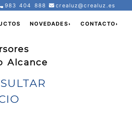
creal
983 404 888
crealuz
crealuz.es
UCTOS
NOVEDADES
CONTACTO
rsores
o Alcance
SULTAR
CIO