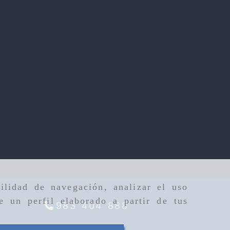
ilidad de navegación, analizar el uso
e un perfil elaborado a partir de tus
983 404 888