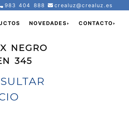
creal
983 404 888
crealuz
crealuz.es
UCTOS
NOVEDADES
CONTACTO
AX NEGRO
EN 345
SULTAR
CIO