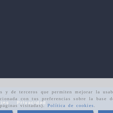
as y de terceros que permiten mejorar la usab
cionada con tus preferencias sobre la base d
ies
Privacidad
páginas visitadas).
Política de cookies
.