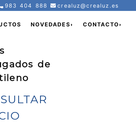
creal
983 404 888
crealuz
crealuz.es
UCTOS
NOVEDADES
CONTACTO
s
ugados de
tileno
SULTAR
CIO