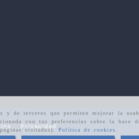
as y de terceros que permiten mejorar la usab
cionada con tus preferencias sobre la base d
ies
Privacidad
páginas visitadas).
Política de cookies
.