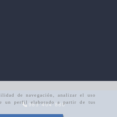
ilidad de navegación, analizar el uso
e un perfil elaborado a partir de tus
983 404 888